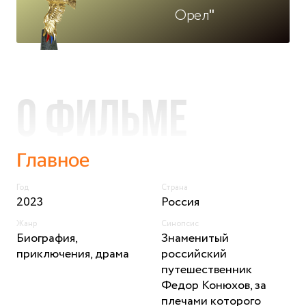
Орел"
О фильме
Главное
Год
Страна
2023
Россия
Жанр
Синопсис
Биография,
Знаменитый
приключения, драма
российский
путешественник
Федор Конюхов, за
плечами которого