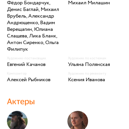
Фёдор Бондарчук,
Михаил Милашин
Денис Баглай, Михаил
Врубель, Александр
Андрющенко, Вадим
Верещагин, Юлиана
Слащева, Лика Бланк,
Антон Сиренко, Ольга
Филипук
Художник-постановщик
Художник по костюмам
Евгений Качанов
Ульяна Полянская
Композитор
Художник по реквизиту
Алексей Рыбников
Ксения Иванова
Актеры