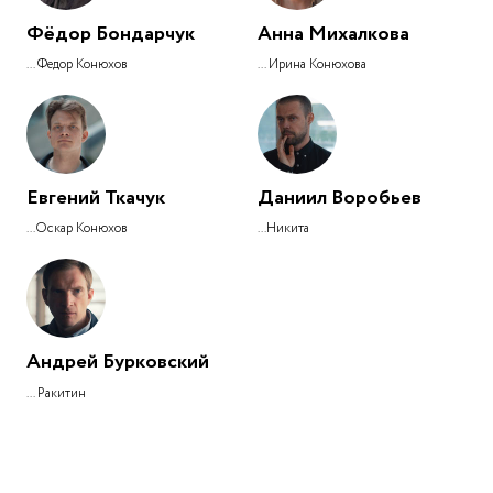
Фёдор Бондарчук
Анна Михалкова
... Федор Конюхов
... Ирина Конюхова
Евгений Ткачук
Даниил Воробьев
...Оскар Конюхов
...Никита
Андрей Бурковский
... Ракитин