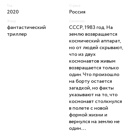
Год
Страна
2020
Россия
Жанр
Синопсис
фантастический
СССР, 1983 год. На
триллер
землю возвращается
космический аппарат,
но от людей скрывают,
что из двух
космонавтов живым
возвращается только
один. Что произошло
на борту остается
загадкой, но факты
указывают на то, что
космонавт столкнулся
в полете с новой
формой жизни и
вернулся на землю не
один…