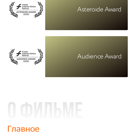
Asteroide Award
Audience Award
О фильме
Главное