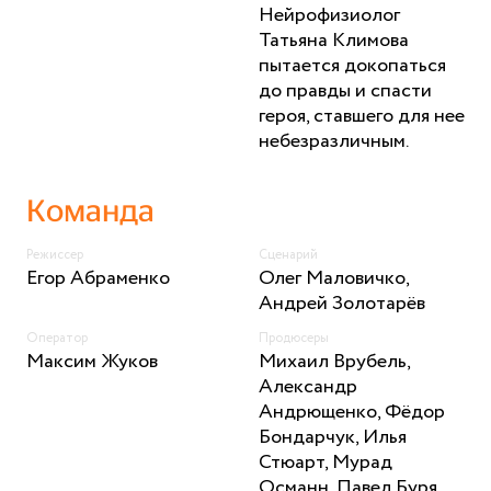
Нейрофизиолог
Татьяна Климова
пытается докопаться
до правды и спасти
героя, ставшего для нее
небезразличным.
Команда
Режиссер
Сценарий
Егор Абраменко
Олег Маловичко,
Андрей Золотарёв
Оператор
Продюсеры
Максим Жуков
Михаил Врубель,
Александр
Андрющенко, Фёдор
Бондарчук, Илья
Стюарт, Мурад
Османн, Павел Буря