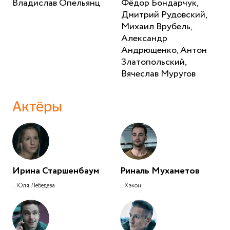
Владислав Опельянц
Фёдор Бондарчук,
Дмитрий Рудовский,
Михаил Врубель,
Александр
Андрющенко, Антон
Златопольский,
Вячеслав Муругов
Актёры
Ирина Старшенбаум
Риналь Мухаметов
...Юля Лебедева
...Хэкон