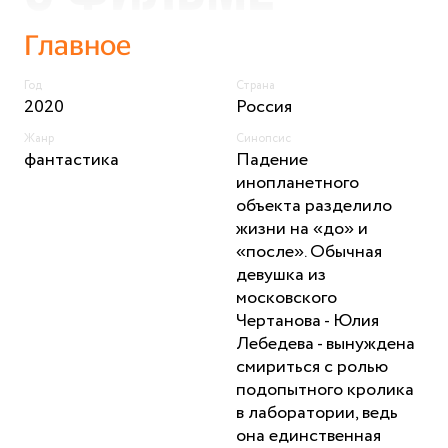
Главное
Год
Страна
2020
Россия
Жанр
Синопсис
фантастика
Падение
инопланетного
объекта разделило
жизни на «до» и
«после». Обычная
девушка из
московского
Чертанова - Юлия
Лебедева - вынуждена
смириться с ролью
подопытного кролика
в лаборатории, ведь
она единственная