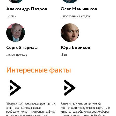
Александр Петров
Олег Меньшиков
...Артем
... полковник Лебедев
Сергей Гармаш
Юра Борисов
...вице-премьер
..Ваня
Интересные факты
"Вторжение" - это новые зрелищные
Более 4 миллионов зрителей
экшн-сцены, поражающая
посмотрели первую часть картины в
воображение компьютерная графика
кинотеатрах, общие кассовые сборы
и непредсказуемые сюжетные
превысили миллиард рублей по