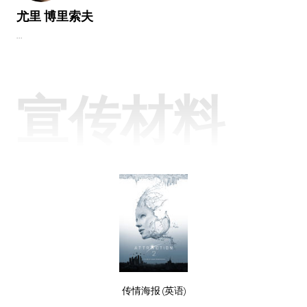
尤里 博里索夫
...
宣传材料
传情海报 (英语)