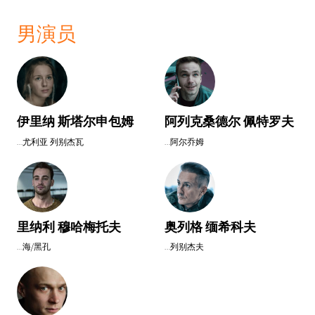
男演员
伊里纳 斯塔尔申包姆
阿列克桑德尔 佩特罗夫
...尤利亚 列别杰瓦
...阿尔乔姆
里纳利 穆哈梅托夫
奥列格 缅希科夫
...海/黑孔
...列别杰夫