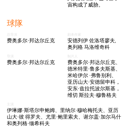
宙构成了威胁。
球隊
总导演
剧本作家
费奥多尔·邦达尔丘克
安德列伊 佐洛塔廖夫,
奥列格 马洛维奇科
导演
制片人
费奥多尔·邦达尔丘克
费奥多尔·邦达尔丘克、
德米特里·鲁多夫斯基、
米哈伊尔 ·弗鲁别利、
亚历山大·安德留申科，
安东·兹拉托波尔斯基，
维切 斯拉夫·穆鲁格夫
主演
伊琳娜·斯塔尔申鲍姆、里纳尔·穆哈梅托夫、亚历
山大·彼 得罗夫、尤里·鲍里索夫、谢尔盖·加尔马什
和奥列格·缅希科夫