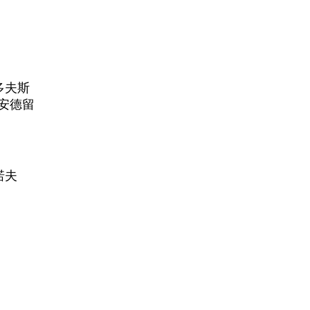
多夫斯
 安德留
诺夫