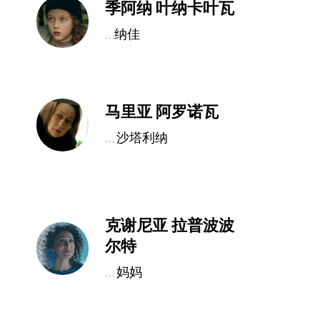
季阿纳 叶纳卡叶瓦
...纳佳
马里亚 阿罗诺瓦
... 沙塔利纳
克谢尼亚 拉普波波
尔特
... 妈妈