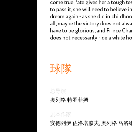
come true, fate gives her a tough te
to pass it, she will need to believe in
dream again - as she did in childhoo
all, maybe the victory does not alw
have to be glorious, and Prince Ch
does not necessarily ride a white ho
球隊
总导演
奥列格 特罗菲姆
剧本作家
安德列伊 佐洛塔廖夫, 奥列格 马洛