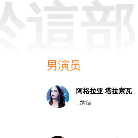
於這部
男演员
阿格拉亚 塔拉索瓦
...纳佳