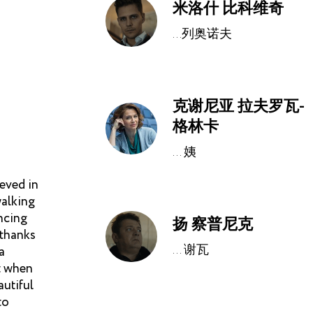
米洛什 比科维奇
...列奥诺夫
克谢尼亚 拉夫罗瓦-
格林卡
... 姨
ieved in
walking
ncing
扬 察普尼克
 thanks
... 谢瓦
a
t when
autiful
to