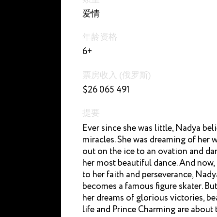
爱情
年龄资格
6+
票房收入 (俄罗斯)
$26 065 491
提要
Ever since she was little, Nadya bel
miracles. She was dreaming of her 
out on the ice to an ovation and da
her most beautiful dance. And now,
to her faith and perseverance, Nady
becomes a famous figure skater. Bu
her dreams of glorious victories, be
life and Prince Charming are about 