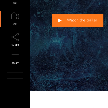
信耗
Watch the trailer
項目
SHARE
START