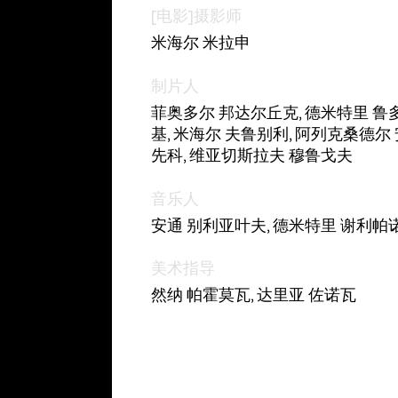
[电影]摄影师
米海尔 米拉申
制片人
菲奥多尔 邦达尔丘克, 德米特里 鲁
基, 米海尔 夫鲁别利, 阿列克桑德尔
先科, 维亚切斯拉夫 穆鲁戈夫
音乐人
安通 别利亚叶夫, 德米特里 谢利帕
美术指导
然纳 帕霍莫瓦, 达里亚 佐诺瓦