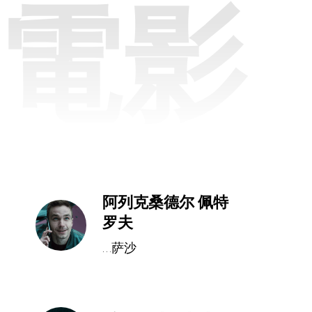
電影
阿列克桑德尔 佩特
罗夫
...萨沙