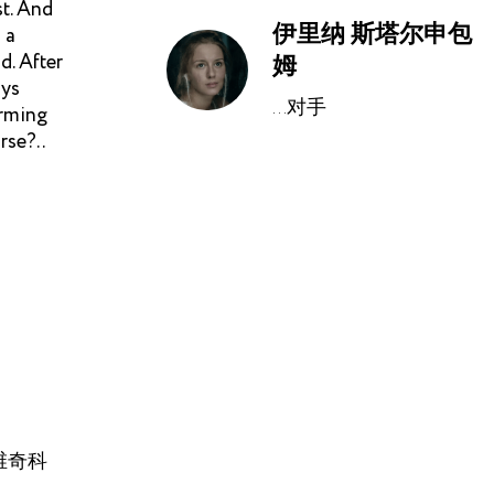
st. And
伊里纳 斯塔尔申包
 a
d. After
姆
ays
...对手
arming
rse?..
维奇科