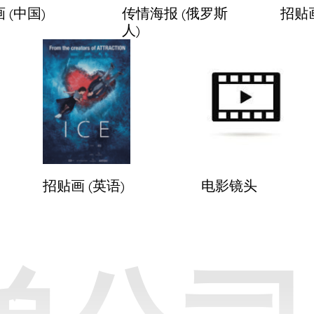
 (中国)
传情海报 (俄罗斯
招贴画
人)
招贴画 (英语)
电影镜头