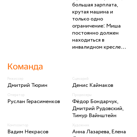
большая зарплата,
крутая машина и
только одно
ограничение: Миша
постоянно должен
находиться в
инвалидном кресле…
Команда
Режиссер
Сценарий
Дмитрий Тюрин
Денис Каймаков
Оператор
Продюсеры
Руслан Герасименков
Фёдор Бондарчук,
Дмитрий Рудовский,
Тимур Вайнштейн
Композитор
Художник
Вадим Некрасов
Анна Лазарева, Елена