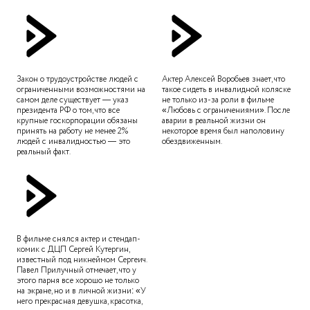
Закон о трудоустройстве людей с
Актер Алексей Воробьев знает, что
ограниченными возможностями на
такое сидеть в инвалидной коляске
самом деле существует — указ
не только из-за роли в фильме
президента РФ о том, что все
«Любовь с ограничениями». После
крупные госкорпорации обязаны
аварии в реальной жизни он
принять на работу не менее 2%
некоторое время был наполовину
людей с инвалидностью — это
обездвиженным.
реальный факт.
В фильме снялся актер и стендап-
комик с ДЦП Сергей Кутергин,
известный под никнеймом Сергеич.
Павел Прилучный отмечает, что у
этого парня все хорошо не только
на экране, но и в личной жизни: «У
него прекрасная девушка, красотка,