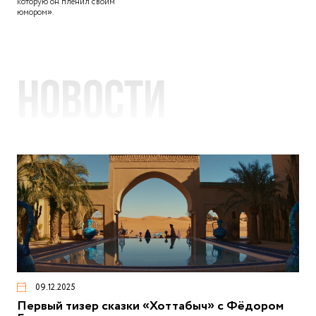
которую он пленил своим
юмором».
Новости
09.12.2025
Первый тизер сказки «Хоттабыч» с Фёдором