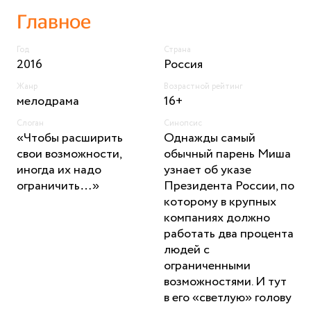
Главное
Год
Страна
2016
Россия
Жанр
Возрастной рейтинг
мелодрама
16+
Слоган
Синопсис
«Чтобы расширить
Однажды самый
свои возможности,
обычный парень Миша
иногда их надо
узнает об указе
ограничить…»
Президента России, по
которому в крупных
компаниях должно
работать два процента
людей с
ограниченными
возможностями. И тут
в его «светлую» голову