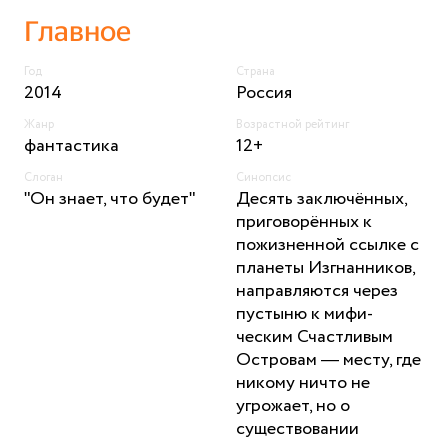
Главное
Год
Страна
2014
Россия
Жанр
Возрастной рейтинг
фантастика
12+
Слоган
Синопсис
"Он знает, что будет"
Десять заключённых,
приговорённых к
пожизненной ссылке с
планеты Изгнанников,
направляются через
пустыню к мифи-
ческим Счастливым
Островам — месту, где
никому ничто не
угрожает, но о
существовании